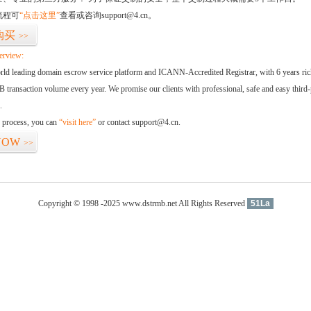
流程可
“点击这里”
查看或咨询support@4.cn。
购买
>>
erview:
orld leading domain escrow service platform and ICANN-Accredited Registrar, with 6 years ri
 transaction volume every year. We promise our clients with professional, safe and easy third-
.
d process, you can
“visit here”
or contact support@4.cn.
NOW
>>
Copyright © 1998 -2025 www.dstrmb.net All Rights Reserved
51La