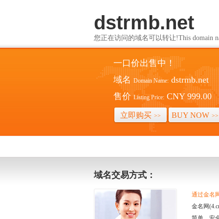
dstrmb.net
您正在访问的域名可以转让!This domain name i
一口价出售中！
域名
dstrmb.net
Domain Name:
售价
CNY 999.00
Listing Price:
立即购买
BUY NOW
>>
>>
域名交易方式：
通过金名网(
金名网(4
简单、安