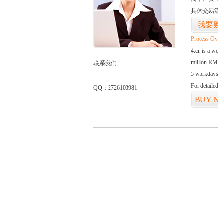
具体交易
我要
Process Ov
4.cn is a w
million RMB
联系我们
5 workdays
For detaile
QQ：2726103981
BUY 